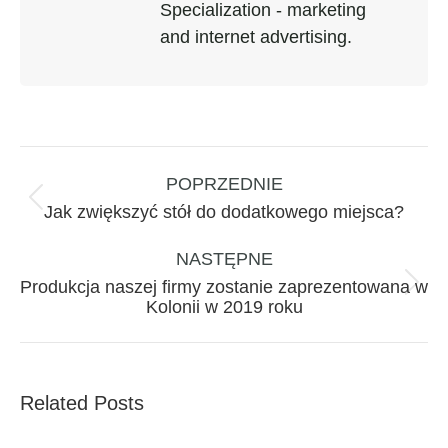
Specialization - marketing
and internet advertising.
Nawigacja
wpisów
POPRZEDNIE
Poprzedni
Jak zwiększyć stół do dodatkowego miejsca?
wpis:
NASTĘPNE
Produkcja naszej firmy zostanie zaprezentowana w
Następny
Kolonii w 2019 roku
wpis:
Related Posts