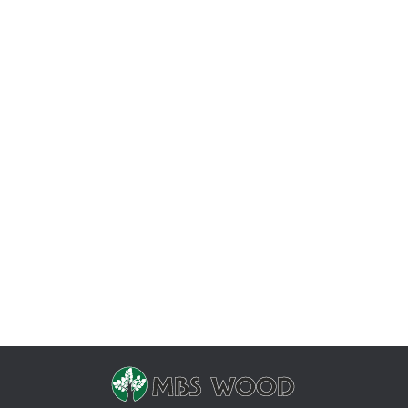
DIY pomysły
Przez
Yevhen Zakharov
2 lipca, 2018
Zostaw komentarz
Wyroby z drewna-doskonały wybór do wnętrz.
Pomożemy Ci zorientować się w różnorodności
gatunków drewna używanych najlepszymi
producentami mebli, porównać ich zalety i
dokonać właściwego wyboru Bez względu na
szybko rozwijające się technologie przemysłowe,
które generują coraz to nowe rodzaje materiałów
produkcyjnych, wyroby z naturalnego drewna
nadal cieszą się największą popularnością ze
względu na swoją ekologii…