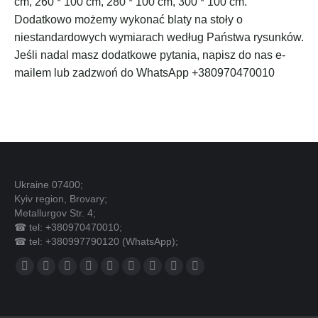
cm, 260 * 100 cm, 280 * 100 cm, 300 * 100 cm.
Dodatkowo możemy wykonać blaty na stoły o
niestandardowych wymiarach według Państwa rysunków.
Jeśli nadal masz dodatkowe pytania, napisz do nas e-
mailem lub zadzwoń do WhatsApp +380970470010
Ukraine 07400;
Kyiv region, Brovary;
Metallurgov Str. 4;
☎ tel: +380970470010;
☎ tel: +380997790120 (WhatsApp);
Znajdź nas na:
Facebook
X
YouTube
Linkedin
Pinterest
Instagram
Mail
Strona
Whatsapp
page
page
page
page
page
page
page
internetowa
page
opens
opens
opens
opens
opens
opens
opens
page
opens