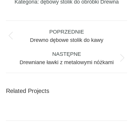
Kategoria:
dębowy stolik do obróbki Drewna
Project
navigation
POPRZEDNIE
Previous
Drewno dębowe stolik do kawy
project:
NASTĘPNE
Next
Drewniane ławki z metalowymi nóżkami
project:
Related Projects