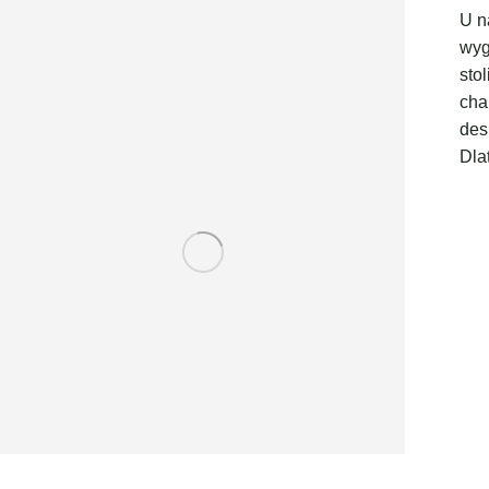
U n
wyg
sto
cha
des
Dla