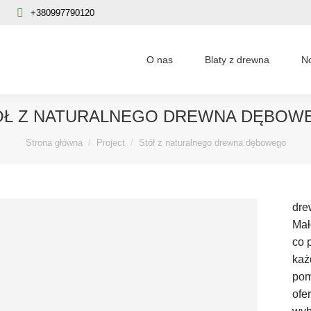
+380997790120
O nas
Blaty z drewna
N
ÓŁ Z NATURALNEGO DREWNA DĘBOW
Jesteś tutaj:
Strona główna
Project
Stół z naturalnego drewna dębowego
dre
Mał
co 
każ
pom
ofe