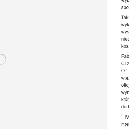
wyb
spo
Tak
wyk
wys
nie
kos
Fab
Ci 
O.”
wsp
ofi
wyn
któ
dod
” 
na