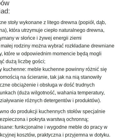
pów
iad:
kne stoły wykonane z litego drewna (popiół, dąb,
na), która utrzymuje ciepło naturalnego drewna,
zymany w słońce i żywej energii ziemi
 małej rodziny można wybrać rozkładane drewniane
ły, które w odpowiednim momencie będą mogli
ąć dużą liczbę gości;
ły kuchenne: meble kuchenne powinny różnić się
ornością na ścieranie, tak jak na nią stanowiły
czne obciążenie i obsługa w dość trudnych
unkach (duża wilgotność, wahania temperatury,
ziaływanie różnych detergentów i produktów).
wno do produkcji kuchennych stołów specjalnie
ezpieczona i pokryta warstwą ochronną;
isane: funkcjonalne i wygodne meble do pracy w
akcyjnej kosztów, praktyczna i przyjemna w dotyku.