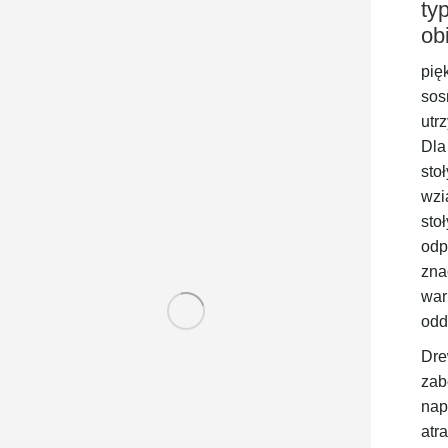
ty
ob
pię
sos
utr
Dla
sto
wzi
sto
odp
zna
war
odd
Dre
zab
nap
atr