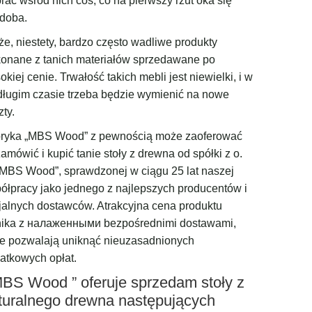
rać wśród nich coś, co na pierwszy rzut oka się
doba.
że, niestety, bardzo często wadliwe produkty
onane z tanich materiałów sprzedawane po
okiej cenie. Trwałość takich mebli jest niewielki, i w
długim czasie trzeba będzie wymienić na nowe
zty.
ryka „MBS Wood” z pewnością może zaoferować
zamówić i kupić tanie stoły z drewna od spółki z o.
 MBS Wood”, sprawdzonej w ciągu 25 lat naszej
ółpracy jako jednego z najlepszych producentów i
cjalnych dostawców. Atrakcyjna cena produktu
ika z налаженными bezpośrednimi dostawami,
re pozwalają uniknąć nieuzasadnionych
atkowych opłat.
MBS Wood ” oferuje sprzedam stoły z
turalnego drewna następujących