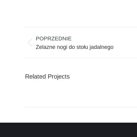
Project
navigation
POPRZEDNIE
Previous
Żelazne nogi do stołu jadalnego
project:
Related Projects