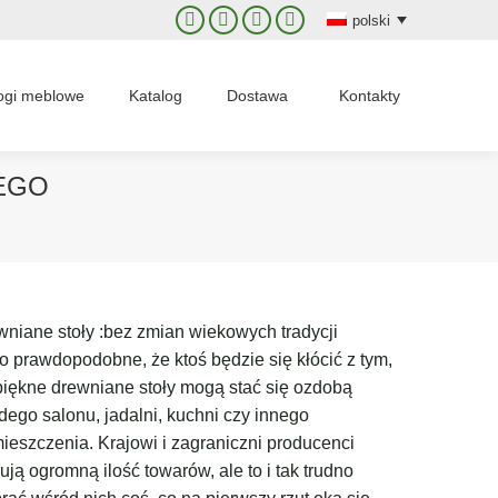
polski
Facebook
X
Instagram
YouTube
page
page
page
page
opens
opens
opens
opens
ogi meblowe
Katalog
Dostawa
Kontakty
in
in
in
in
new
new
new
new
window
window
window
window
EGO
wniane stoły :bez zmian wiekowych tradycji
o prawdopodobne, że ktoś będzie się kłócić z tym,
piękne drewniane stoły mogą stać się ozdobą
dego salonu, jadalni, kuchni czy innego
ieszczenia. Krajowi i zagraniczni producenci
rują ogromną ilość towarów, ale to i tak trudno